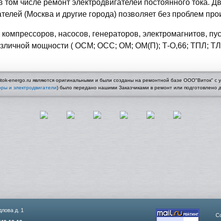
 в том числе ремонт электродвигателей постоянного тока. 
телей (Москва и другие города) позволяет без проблем пр
компрессоров, насосов, генераторов, электромагнитов, пус
азличной мощности ( ОСМ; ОСС; ОМ; ОМ(П); Т-О,66; ТПЛ; 
tok-energo.ru являются оригинальными и были созданы на ремонтной базе ООО"Виток" с у
ры и электродвигатели
) было передано нашими Заказчиками в ремонт или подготовлено
лова д. 1
C