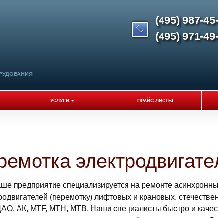
(495) 987-45
(495) 971-49
РУДОВАНИЯ
УСЛУГИ
ПРАЙС-ЛИСТЫ
ремотка электродвигате
наше предприятие специализируется на ремонте асинхронны
одвигателей (перемотку) лифтовых и крановых, отечестве
, ДАО, АК, МТF, МТН, МТВ. Наши специалисты быстро и каче