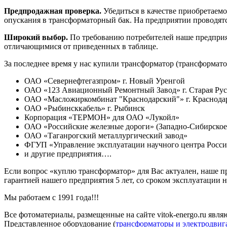
Предпродажная проверка.
Убедиться в качестве приобретаемо
опускания в трансформаторный бак. На предприятии проводят
Широкий выбор.
По требованию потребителей наше предприят
отличающимися от приведенных в таблице.
За последнее время у нас купили трансформатор (трансформат
ОАО «Севернефтегазпром» г. Новый Уренгой
ОАО «123 Авиационный Ремонтный Завод» г. Старая Рус
ОАО «Масложиркомбинат "Краснодарский"» г. Краснода
ОАО «Рыбинсккабель» г. Рыбинск
Корпорация «ТЕРМОН» для ОАО «Лукойл»
ОАО «Российские железные дороги» (Западно-Сибирское 
ОАО «Таганрогский металлургический завод»
ФГУП «Управление эксплуатации научного центра Росси
и другие предприятия….
Если вопрос «куплю трансформатор» для Вас актуален, наше пр
гарантией нашего предприятия 5 лет, со сроком эксплуатации не
Мы работаем с 1991 года!!!
Все фотоматериалы, размещенные на сайте vitok-energo.ru яв
Представленное оборудование (
трансформаторы и электродвиг