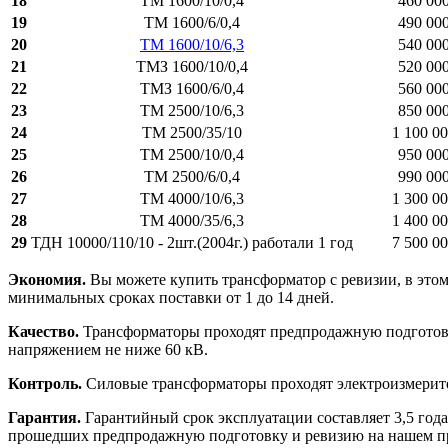
18
ТМ 1600/10/0,4
460 00
19
ТМ 1600/6/0,4
490 00
20
ТМ 1600/10/6,3
540 00
21
ТМЗ 1600/10/0,4
520 00
22
ТМЗ 1600/6/0,4
560 00
23
ТМ 2500/10/6,3
850 00
24
ТМ 2500/35/10
1 100 00
25
ТМ 2500/10/0,4
950 00
26
ТМ 2500/6/0,4
990 00
27
ТМ 4000/10/6,3
1 300 00
28
ТМ 4000/35/6,3
1 400 00
29
ТДН 10000/110/10 - 2шт.(2004г.) работали 1 год
7 500 00
Экономия.
Вы можете купить трансформатор с ревизии, в этом
минимальных сроках поставки от 1 до 14 дней.
Качество.
Трансформаторы проходят предпродажную подготовку
напряжением не ниже 60 кВ.
Контроль.
Силовые трансформаторы проходят электроизмерите
Гарантия.
Гарантийный срок эксплуатации составляет 3,5 год
прошедших предпродажную подготовку и ревизию на нашем пре