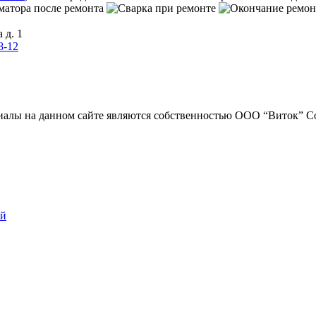
 д. 1
8-12
риалы на данном сайте являются собственностью ООО “Виток”
С
ий