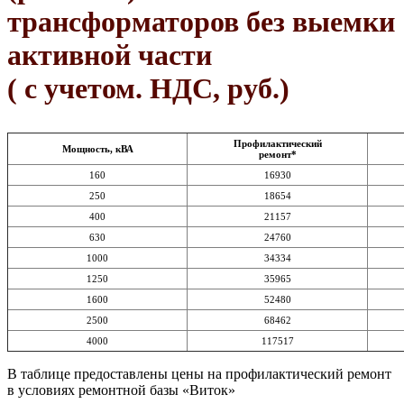
трансформаторов без выемки
активной части
( с учетом. НДС, руб.)
Профилактический
Мощность, кВА
ремонт*
160
16930
250
18654
400
21157
630
24760
1000
34334
1250
35965
1600
52480
2500
68462
4000
117517
В таблице предоставлены цены на профилактический ремонт
в условиях ремонтной базы «Виток»